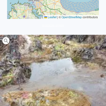
Leaflet
|
©
OpenStreetMap
contributors
protocole simple