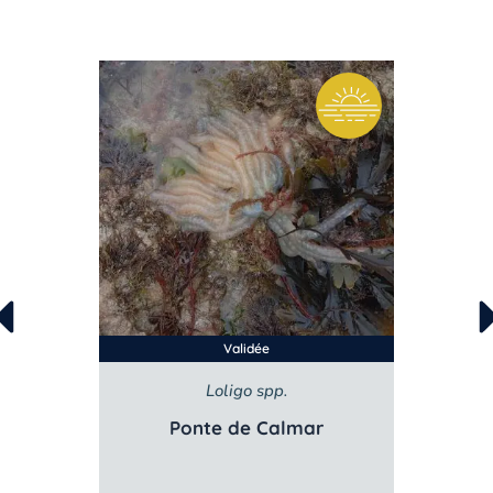
Validée
Loligo spp.
e
Ponte de Calmar