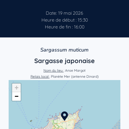
Date: 19 mai 2026
Heure de début : 15:30
Heure de fin : 16:00
Sargassum muticum
Sargasse japonaise
Nom du lieu
: Anse Margot
Relais local
: Planète Mer (antenne Dinard)
+
−