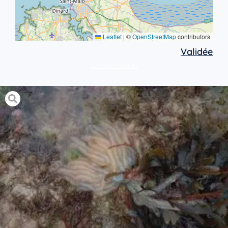
Leaflet
|
©
OpenStreetMap
contributors
Validée
protocole simple