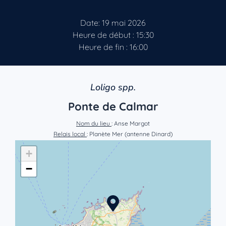
Date: 19 mai 2026
Heure de début : 15:30
Heure de fin : 16:00
Loligo spp.
Ponte de Calmar
Nom du lieu
: Anse Margot
Relais local
: Planète Mer (antenne Dinard)
+
−