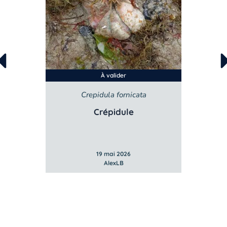
À valider
a
Sargassum muticum
Sargasse japonaise
19 mai 2026
AlexLB