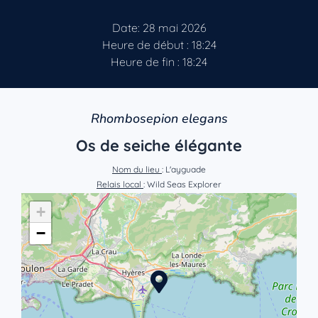
Date: 28 mai 2026
Heure de début : 18:24
Heure de fin : 18:24
Rhombosepion elegans
Os de seiche élégante
Nom du lieu
: L'ayguade
Relais local
: Wild Seas Explorer
+
−