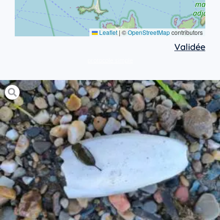
Leaflet
|
©
OpenStreetMap
contributors
Validée
protocole simple