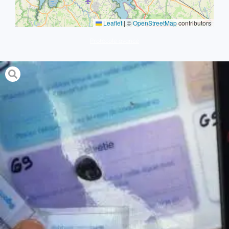
Leaflet
|
©
OpenStreetMap
contributors
Protocole avancé