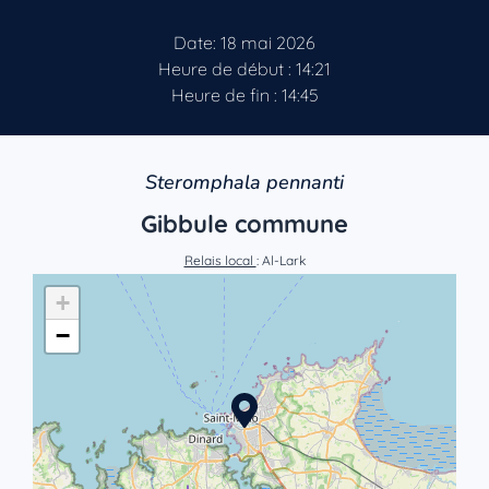
Date: 18 mai 2026
Heure de début : 14:21
Heure de fin : 14:45
Steromphala pennanti
Gibbule commune
Relais local
: Al-Lark
+
−