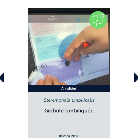
À valider
Steromphala umbilicalis
Gibbule ombiliquée
Po
18 mai 2026