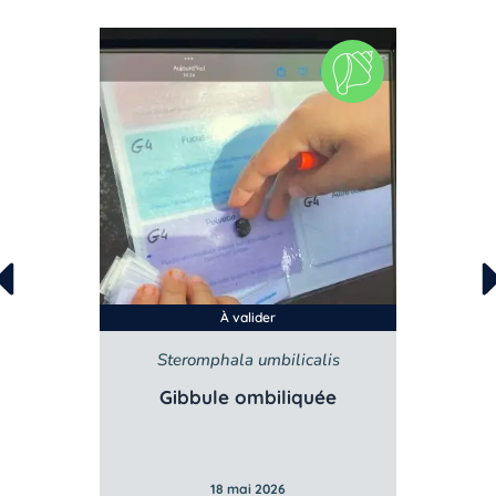
À valider
Steromphala umbilicalis
Gibbule ombiliquée
Po
18 mai 2026