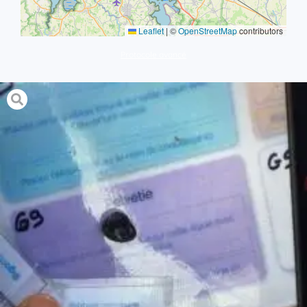
Leaflet
|
©
OpenStreetMap
contributors
Protocole avancé