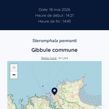
Date: 18 mai 2026
Heure de début : 14:21
Heure de fin : 14:45
Steromphala pennanti
Gibbule commune
Relais local
: Al-Lark
+
−