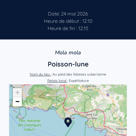
Date: 24 mai 2026
Heure de début : 12:10
Heure de fin : 12:15
Mola mola
Poisson-lune
Nom du lieu
: Au pied des falaises suberianne
Relais local
: ExpéNature
+
−