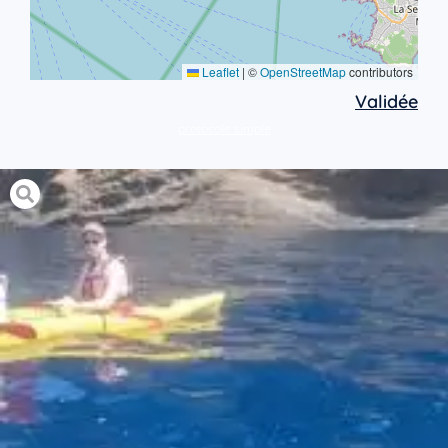
Leaflet
|
©
OpenStreetMap
contributors
Validée
protocole simple