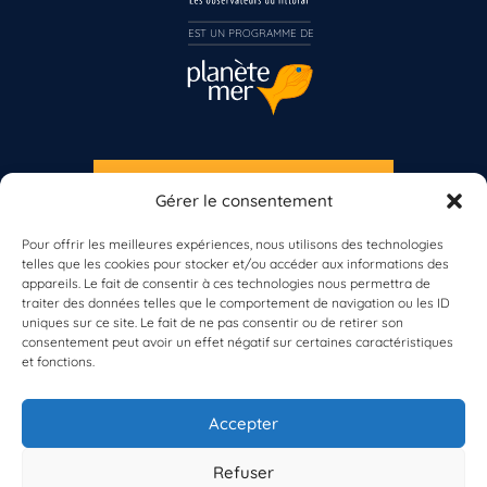
EST UN PROGRAMME DE  
Vous n’êtes pas encore inscrit à Biolit ?
Inscrivez-vous dès maintenant
S'INSCRIRE À LA NEWSLETTER
Gérer le consentement
PLANÈTE MER
Pour offrir les meilleures expériences, nous utilisons des technologies
telles que les cookies pour stocker et/ou accéder aux informations des
appareils. Le fait de consentir à ces technologies nous permettra de
traiter des données telles que le comportement de navigation ou les ID
uniques sur ce site. Le fait de ne pas consentir ou de retirer son
consentement peut avoir un effet négatif sur certaines caractéristiques
et fonctions.
À propos de Planète Mer
À propos de BioLit
Accepter
Vos données d'observation
Ressources
Résultats du programme
Refuser
Contacts