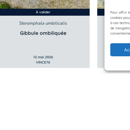
À valider
Pour offrir 
cookies pour
Steromphala umbilicalis
à ces techn
de navigatio
Gibbule ombiliquée
Pa
consentement
Ac
12 mai 2026
VINCE76
 Planète Mer
Mentions légales