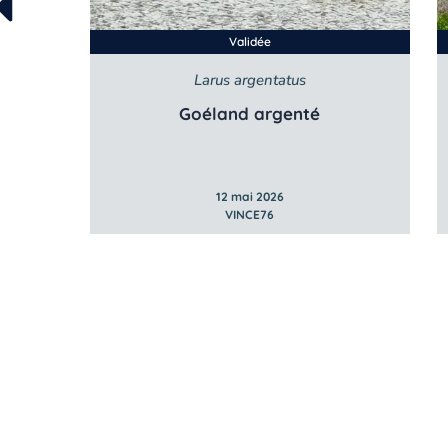
Validée
Larus argentatus
Goéland argenté
12 mai 2026
VINCE76
À propos de