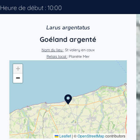
Heure de début : 10:00
Larus argentatus
Goéland argenté
Nom du lieu
: St valery en caux
Relais local
: Planète Mer
+
−
Leaflet
|
©
OpenStreetMap
contributors