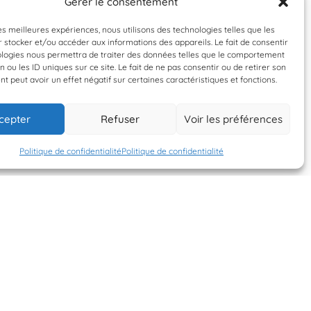
Gérer le consentement
Validée
À valider
les meilleures expériences, nous utilisons des technologies telles que les
 stocker et/ou accéder aux informations des appareils. Le fait de consentir
Patella vulgata
Littorina littorea
ologies nous permettra de traiter des données telles que le comportement
n ou les ID uniques sur ce site. Le fait de ne pas consentir ou de retirer son
telle commune
Bigorneau
 peut avoir un effet négatif sur certaines caractéristiques et fonctions.
cepter
Refuser
Voir les préférences
12 mai 2026
12 mai 2026
VINCE76
VINCE76
Politique de confidentialité
Politique de confidentialité