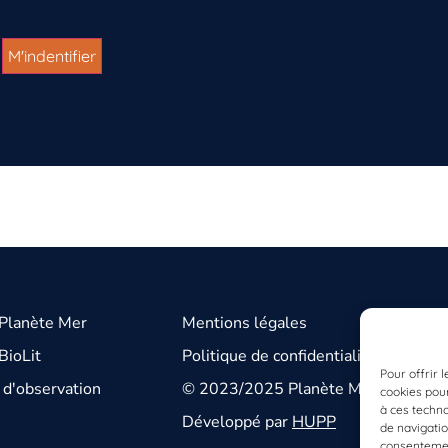
 Planète Mer
Mentions légales
BioLit
Politique de confidentialité
Pour offrir 
d'observation
© 2023/2025 Planète Mer
cookies pour
à ces techn
Développé par
HUPP
de navigatio
consentement