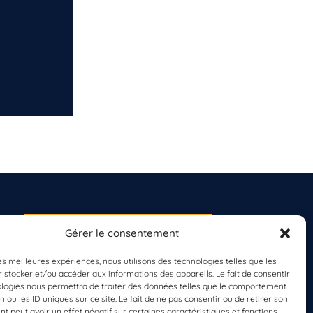
Gérer le consentement
S'INSCRIRE À LA
NEWSLETTER
les meilleures expériences, nous utilisons des technologies telles que les
PLANÈTE MER
 stocker et/ou accéder aux informations des appareils. Le fait de consentir
ologies nous permettra de traiter des données telles que le comportement
n ou les ID uniques sur ce site. Le fait de ne pas consentir ou de retirer son
 peut avoir un effet négatif sur certaines caractéristiques et fonctions.