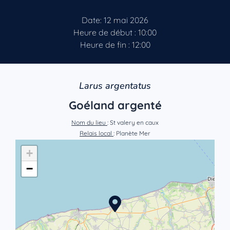
Date: 12 mai 2026
Heure de début : 10:00
Heure de fin : 12:00
Larus argentatus
Goéland argenté
Nom du lieu
: St valery en caux
Relais local
: Planète Mer
+
−