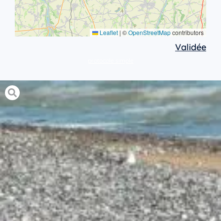
Leaflet
|
©
OpenStreetMap
contributors
Validée
protocole simple