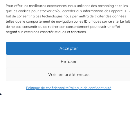
Pour offrir les meilleures expériences, nous utilisons des technologies telles
que les cookies pour stocker et/ou accéder aux informations des appareils. L
fait de consentir à ces technologies nous permettra de traiter des données
telles que le comportement de navigation ou les ID uniques sur ce site. Le fait
EST UN PROGRAMME DE  
de ne pas consentir ou de retirer son consentement peut avoir un effet
négatif sur certaines caractéristiques et fonctions.
Accepter
Refuser
S'INSCRIRE À LA NEWSLETTER
PLANÈTE MER
Voir les préférences
Politique de confidentialité
Politique de confidentialité
À propos de Planète Mer
À propos de BioLit
Vos données d'observation