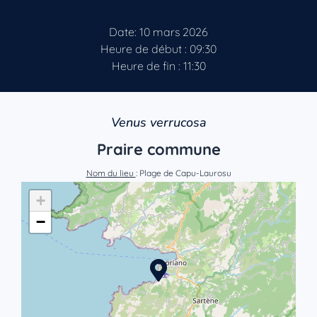
Date: 10 mars 2026
Heure de début : 09:30
Heure de fin : 11:30
Venus verrucosa
Praire commune
Nom du lieu
: Plage de Capu-Laurosu
+
−