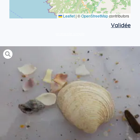
Leaflet
|
©
OpenStreetMap
contributors
Validée
protocole simple