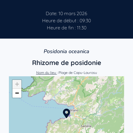
Date: 10 mars 2026
Heure de début : 09:30
Heure de fin : 11:30
Posidonia oceanica
Rhizome de posidonie
Nom du lieu
: Plage de Capu-Laurosu
+
−