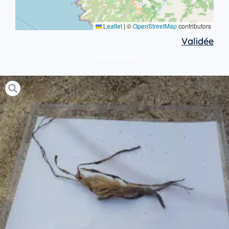
Leaflet
|
©
OpenStreetMap
contributors
Validée
protocole simple