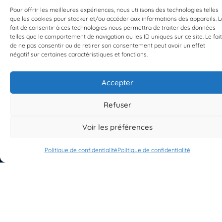
Pour offrir les meilleures expériences, nous utilisons des technologies telles
que les cookies pour stocker et/ou accéder aux informations des appareils. L
fait de consentir à ces technologies nous permettra de traiter des données
telles que le comportement de navigation ou les ID uniques sur ce site. Le fait
EST UN PROGRAMME DE  
de ne pas consentir ou de retirer son consentement peut avoir un effet
négatif sur certaines caractéristiques et fonctions.
Accepter
Refuser
S'INSCRIRE À LA NEWSLETTER
PLANÈTE MER
Voir les préférences
Politique de confidentialité
Politique de confidentialité
À propos de Planète Mer
À propos de BioLit
Vos données d'observation