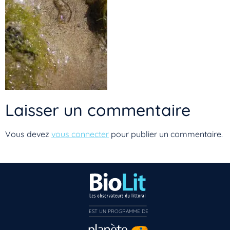
Laisser un commentaire
Vous devez
vous connecter
pour publier un commentaire.
Vous n’êtes pas encore inscrit à Biolit ?
EST UN PROGRAMME DE  
Inscrivez-vous dès maintenant