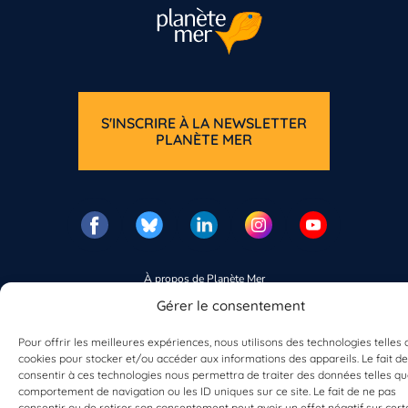
Vous n’êtes pas encore inscrit à Biolit ?
Inscrivez-vous dès maintenant
S'INSCRIRE À LA NEWSLETTER
PLANÈTE MER
À propos de Planète Mer
À propos de BioLit
Gérer le consentement
Vos données d'observation
Ressources
Pour offrir les meilleures expériences, nous utilisons des technologies telles 
Résultats du programme
cookies pour stocker et/ou accéder aux informations des appareils. Le fait de
Contacts
consentir à ces technologies nous permettra de traiter des données telles qu
Mentions légales
comportement de navigation ou les ID uniques sur ce site. Le fait de ne pas
Politique de confidentialité
consentir ou de retirer son consentement peut avoir un effet négatif sur cert