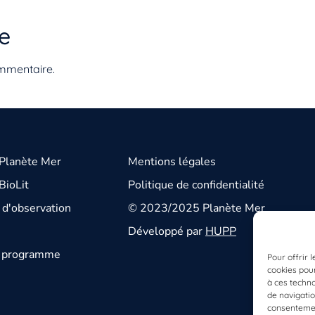
e
mmentaire.
 Planète Mer
Mentions légales
BioLit
Politique de confidentialité
d'observation
© 2023/2025 Planète Mer
Développé par
HUPP
u programme
Pour offrir 
cookies pour
à ces techn
de navigatio
consentement