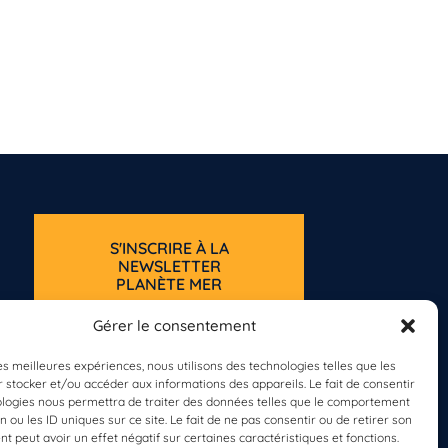
S'INSCRIRE À LA
NEWSLETTER
PLANÈTE MER
Gérer le consentement
les meilleures expériences, nous utilisons des technologies telles que les
 stocker et/ou accéder aux informations des appareils. Le fait de consentir
ologies nous permettra de traiter des données telles que le comportement
n ou les ID uniques sur ce site. Le fait de ne pas consentir ou de retirer son
 peut avoir un effet négatif sur certaines caractéristiques et fonctions.