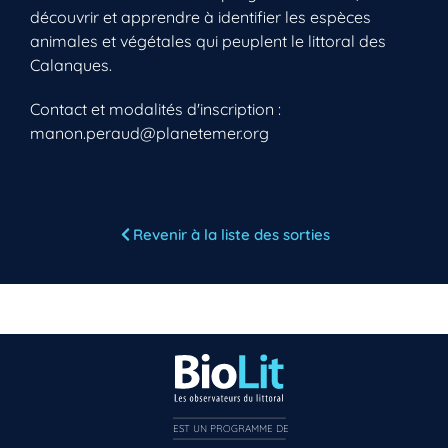
découvrir et apprendre à identifier les espèces
animales et végétales qui peuplent le littoral des
Calanques.
Contact et modalités d'inscription :
manon.peraud@planetemer.org
Vous n’êtes pas encore inscrit à Biolit ?
Revenir à la liste des sorties
Inscrivez-vous dès maintenant
EST UN PROGRAMME DE  