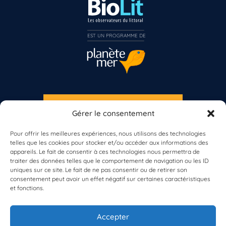
EST UN PROGRAMME DE  
S'INSCRIRE À LA NEWSLETTER
Gérer le consentement
PLANÈTE MER
Pour offrir les meilleures expériences, nous utilisons des technologies
telles que les cookies pour stocker et/ou accéder aux informations des
appareils. Le fait de consentir à ces technologies nous permettra de
traiter des données telles que le comportement de navigation ou les ID
uniques sur ce site. Le fait de ne pas consentir ou de retirer son
consentement peut avoir un effet négatif sur certaines caractéristiques
et fonctions.
À propos de Planète Mer
À propos de BioLit
Accepter
Vos données d'observation