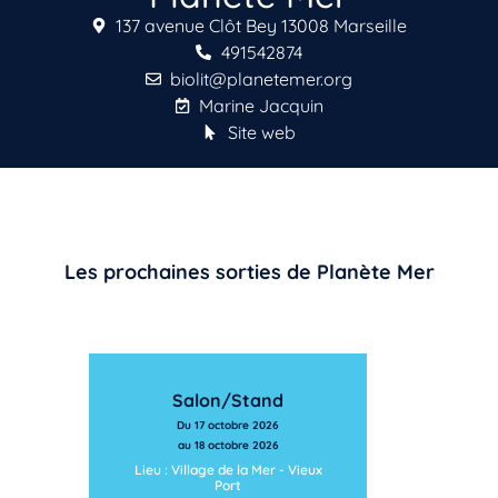
137 avenue Clôt Bey 13008 Marseille
491542874
biolit@planetemer.org
Marine Jacquin
Site web
Les prochaines sorties de Planète Mer
Salon/Stand
Du 17 octobre 2026
au 18 octobre 2026
Lieu : Village de la Mer - Vieux
Port