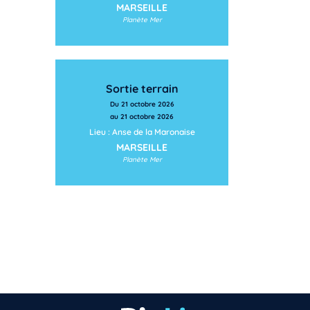
MARSEILLE
Planète Mer
Sortie terrain
Du 21 octobre 2026
au 21 octobre 2026
Vous n’êtes pas encore inscrit à Biolit ?
Lieu : Anse de la Maronaise
MARSEILLE
Planète Mer
Inscrivez-vous dès maintenant