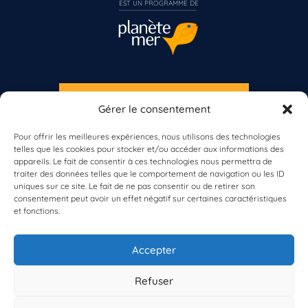
EST UN PROGRAMME DE  
S'INSCRIRE À LA NEWSLETTER
Gérer le consentement
PLANÈTE MER
Pour offrir les meilleures expériences, nous utilisons des technologies
telles que les cookies pour stocker et/ou accéder aux informations des
appareils. Le fait de consentir à ces technologies nous permettra de
traiter des données telles que le comportement de navigation ou les ID
uniques sur ce site. Le fait de ne pas consentir ou de retirer son
consentement peut avoir un effet négatif sur certaines caractéristiques
et fonctions.
À propos de Planète Mer
À propos de BioLit
Accepter
Vos données d'observation
Ressources
Résultats du programme
Refuser
Contacts
Mentions légales