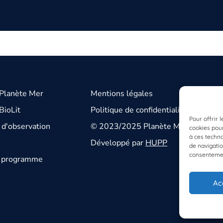
 Planète Mer
Mentions légales
BioLit
Politique de confidentialité
Pour offrir 
d'observation
© 2023/2025 Planète Mer
cookies pour
à ces techn
Développé par
HUPP
de navigatio
consentement
u programme
Ac