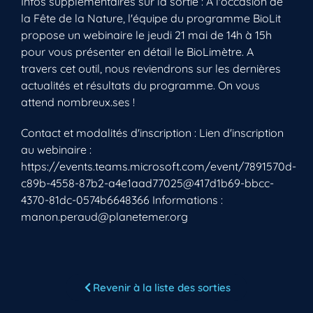
Infos supplémentaires sur la sortie : A l'occasion de
la Fête de la Nature, l'équipe du programme BioLit
propose un webinaire le jeudi 21 mai de 14h à 15h
pour vous présenter en détail le BioLimètre. A
travers cet outil, nous reviendrons sur les dernières
actualités et résultats du programme. On vous
attend nombreux.ses !
Contact et modalités d'inscription : Lien d'inscription
au webinaire :
https://events.teams.microsoft.com/event/7891570d-
Vous n’êtes pas encore inscrit à Biolit ?
c89b-4558-87b2-a4e1aad77025@417d1b69-bbcc-
4370-81dc-0574b6648366 Informations :
Inscrivez-vous dès maintenant
manon.peraud@planetemer.org
Revenir à la liste des sorties