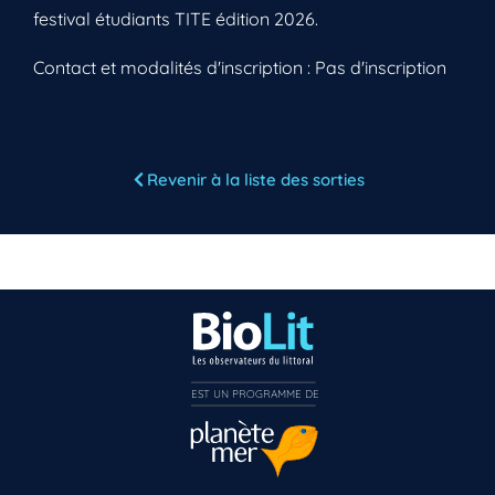
festival étudiants TITE édition 2026.
Contact et modalités d'inscription : Pas d'inscription
Vous n’êtes pas encore inscrit à Biolit ?
Revenir à la liste des sorties
Inscrivez-vous dès maintenant
EST UN PROGRAMME DE  