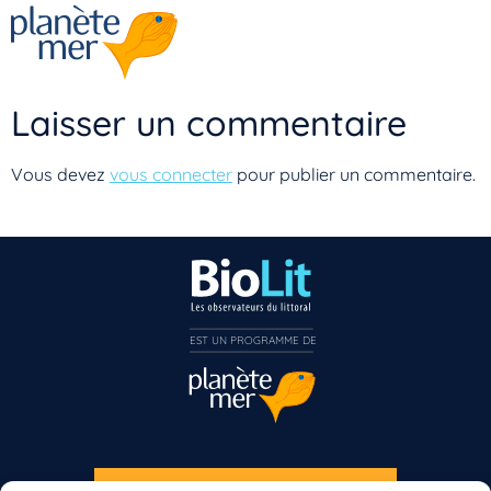
Laisser un commentaire
Vous devez
vous connecter
pour publier un commentaire.
EST UN PROGRAMME DE  
Vous n’êtes pas encore inscrit à Biolit ?
Inscrivez-vous dès maintenant