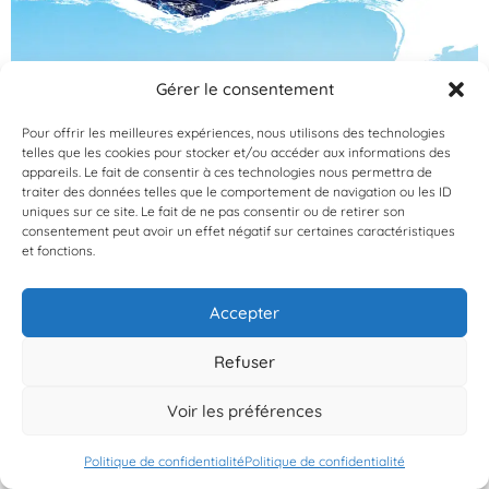
Le colloque national bisannuel sur la géomatique
Gérer le consentement
appliquée au milieu marin s’est tenu à Nantes du 18 au 20
Pour offrir les meilleures expériences, nous utilisons des technologies
mars 2025, co-organisé par l’Ifremer, l’OFB et le SHOM.
telles que les cookies pour stocker et/ou accéder aux informations des
Lors de la session poster, Planète Mer et le CGEL ont pu
appareils. Le fait de consentir à ces technologies nous permettra de
partager leurs travaux et notamment une modélisation
traiter des données telles que le comportement de navigation ou les ID
uniques sur ce site. Le fait de ne pas consentir ou de retirer son
spatiale (cartographie) des macro-algues brunes à
consentement peut avoir un effet négatif sur certaines caractéristiques
l’échelle de […]
et fonctions.
Explorons ensemble les
Accepter
futurs possibles au TURFU
Refuser
Festival !
Voir les préférences
Politique de confidentialité
Politique de confidentialité