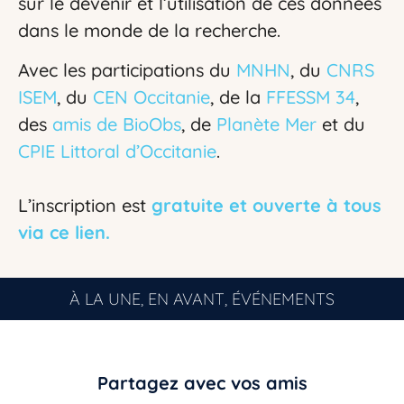
sur le devenir et l’utilisation de ces données
dans le monde de la recherche.
Vous n’êtes pas encore inscrit à Biolit ?
Avec les participations du
MNHN
, du
CNRS
ISEM
, du
CEN
Occitanie
, de la
FFESSM 34
,
Inscrivez-vous dès maintenant
des
amis de BioObs
, de
Planète Mer
et du
CPIE Littoral d’Occitanie
.
L’inscription est
gratuite et ouverte à tous
via ce lien.
À LA UNE
,
EN AVANT
,
ÉVÉNEMENTS
Partagez avec vos amis