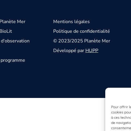
 Planète Mer
Mentions légales
BioLit
Politique de confidentialité
d'observation
© 2023/2025 Planète Mer
Développé par
HUPP
u programme
Pour offrir 
cookies pour
à ces techn
de navigatio
consentement