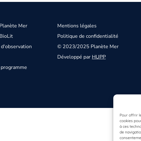
 Planète Mer
Mentions légales
BioLit
Politique de confidentialité
d'observation
© 2023/2025 Planète Mer
Développé par
HUPP
u programme
Pour offrir 
cookies pour
à ces techn
de navigatio
consentement