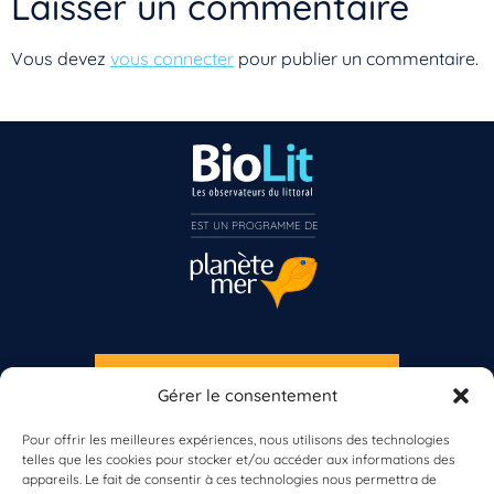
Laisser un commentaire
Vous devez
vous connecter
pour publier un commentaire.
EST UN PROGRAMME DE  
Vous n’êtes pas encore inscrit à Biolit ?
Inscrivez-vous dès maintenant
S'INSCRIRE À LA NEWSLETTER
Gérer le consentement
PLANÈTE MER
Pour offrir les meilleures expériences, nous utilisons des technologies
telles que les cookies pour stocker et/ou accéder aux informations des
appareils. Le fait de consentir à ces technologies nous permettra de