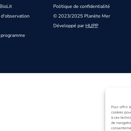
BioLit
Politique de confidentialité
d'observation
© 2023/2025 Planète Mer
Développé par
HUPP
u programme
Pour offrir 
cookies pour
à ces techn
de navigatio
consentement