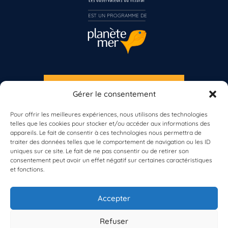
EST UN PROGRAMME DE  
S'INSCRIRE À LA NEWSLETTER
Gérer le consentement
PLANÈTE MER
Pour offrir les meilleures expériences, nous utilisons des technologies
telles que les cookies pour stocker et/ou accéder aux informations des
appareils. Le fait de consentir à ces technologies nous permettra de
traiter des données telles que le comportement de navigation ou les ID
uniques sur ce site. Le fait de ne pas consentir ou de retirer son
consentement peut avoir un effet négatif sur certaines caractéristiques
et fonctions.
À propos de Planète Mer
À propos de BioLit
Accepter
Vos données d'observation
Ressources
Résultats du programme
Refuser
Contacts