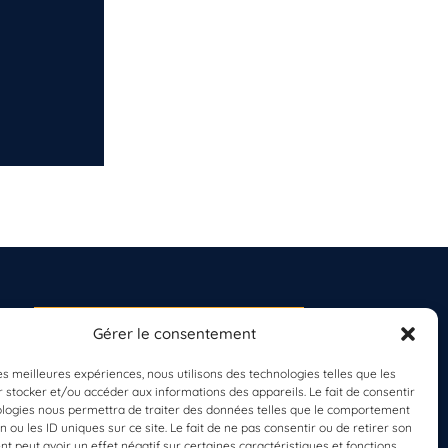
Gérer le consentement
S'INSCRIRE À LA
NEWSLETTER
les meilleures expériences, nous utilisons des technologies telles que les
PLANÈTE MER
 stocker et/ou accéder aux informations des appareils. Le fait de consentir
ologies nous permettra de traiter des données telles que le comportement
n ou les ID uniques sur ce site. Le fait de ne pas consentir ou de retirer son
 peut avoir un effet négatif sur certaines caractéristiques et fonctions.