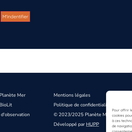
 Planète Mer
Mentions légales
BioLit
Politique de confidentialité
Pour offrir 
d'observation
© 2023/2025 Planète Mer
cookies pour
à ces techn
Développé par
HUPP
de navigatio
consentement