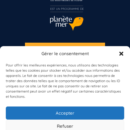
EST UN PROGRAMME DE  
S'INSCRIRE À LA NEWSLETTER
Gérer le consentement
PLANÈTE MER
Pour offrir les meilleures expériences, nous utilisons des technologies
telles que les cookies pour stocker et/ou accéder aux informations des
appareils. Le fait de consentir à ces technologies nous permettra de
traiter des données telles que le comportement de navigation ou les ID
uniques sur ce site. Le fait de ne pas consentir ou de retirer son
consentement peut avoir un effet négatif sur certaines caractéristiques
et fonctions.
À propos de Planète Mer
À propos de BioLit
Accepter
Vos données d'observation
Ressources
Résultats du programme
Refuser
Contacts