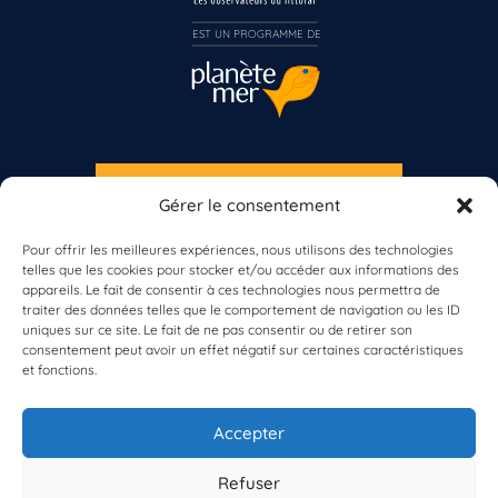
Inscrivez-vous dès maintenant
EST UN PROGRAMME DE  
S'INSCRIRE À LA NEWSLETTER
Gérer le consentement
PLANÈTE MER
Pour offrir les meilleures expériences, nous utilisons des technologies
telles que les cookies pour stocker et/ou accéder aux informations des
appareils. Le fait de consentir à ces technologies nous permettra de
traiter des données telles que le comportement de navigation ou les ID
uniques sur ce site. Le fait de ne pas consentir ou de retirer son
consentement peut avoir un effet négatif sur certaines caractéristiques
et fonctions.
À propos de Planète Mer
À propos de BioLit
Accepter
Vos données d'observation
Ressources
Résultats du programme
Refuser
Contacts