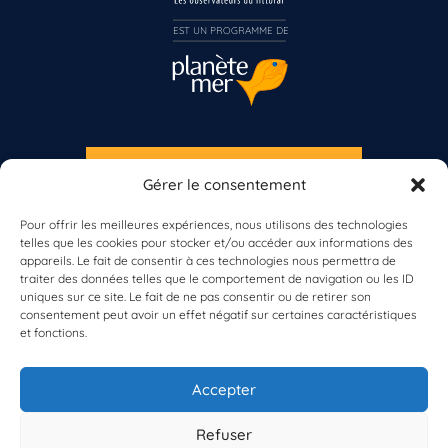
Vous n’êtes pas encore inscrit à Biolit ?
EST UN PROGRAMME DE  
Inscrivez-vous dès maintenant
S'INSCRIRE À LA NEWSLETTER
Gérer le consentement
PLANÈTE MER
Pour offrir les meilleures expériences, nous utilisons des technologies
telles que les cookies pour stocker et/ou accéder aux informations des
appareils. Le fait de consentir à ces technologies nous permettra de
traiter des données telles que le comportement de navigation ou les ID
uniques sur ce site. Le fait de ne pas consentir ou de retirer son
consentement peut avoir un effet négatif sur certaines caractéristiques
et fonctions.
À propos de Planète Mer
À propos de BioLit
Accepter
Vos données d'observation
Ressources
Résultats du programme
Refuser
Contacts