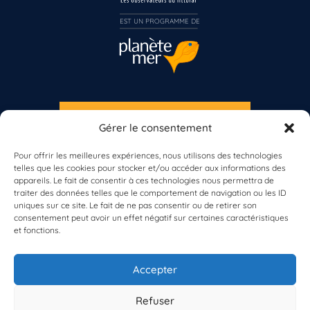
Inscrivez-vous dès maintenant
EST UN PROGRAMME DE  
S'INSCRIRE À LA NEWSLETTER
Gérer le consentement
PLANÈTE MER
Pour offrir les meilleures expériences, nous utilisons des technologies
telles que les cookies pour stocker et/ou accéder aux informations des
appareils. Le fait de consentir à ces technologies nous permettra de
traiter des données telles que le comportement de navigation ou les ID
uniques sur ce site. Le fait de ne pas consentir ou de retirer son
consentement peut avoir un effet négatif sur certaines caractéristiques
et fonctions.
À propos de Planète Mer
À propos de BioLit
Accepter
Vos données d'observation
Ressources
Résultats du programme
Refuser
Contacts