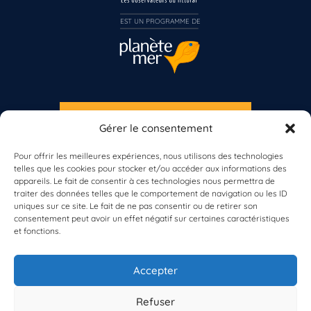
Inscrivez-vous dès maintenant
EST UN PROGRAMME DE  
S'INSCRIRE À LA NEWSLETTER
Gérer le consentement
PLANÈTE MER
Pour offrir les meilleures expériences, nous utilisons des technologies
telles que les cookies pour stocker et/ou accéder aux informations des
appareils. Le fait de consentir à ces technologies nous permettra de
traiter des données telles que le comportement de navigation ou les ID
uniques sur ce site. Le fait de ne pas consentir ou de retirer son
consentement peut avoir un effet négatif sur certaines caractéristiques
et fonctions.
À propos de Planète Mer
À propos de BioLit
Accepter
Vos données d'observation
Ressources
Résultats du programme
Refuser
Contacts