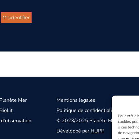
 Planète Mer
Mentions légales
BioLit
Politique de confidentialité
Pour offrir 
d'observation
© 2023/2025 Planète Mer
cookies pour
à ces techn
Développé par
HUPP
de navigatio
consentement