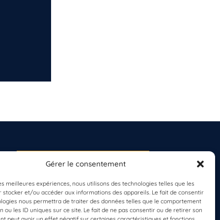
Gérer le consentement
S'INSCRIRE À LA
NEWSLETTER
les meilleures expériences, nous utilisons des technologies telles que les
PLANÈTE MER
 stocker et/ou accéder aux informations des appareils. Le fait de consentir
ologies nous permettra de traiter des données telles que le comportement
n ou les ID uniques sur ce site. Le fait de ne pas consentir ou de retirer son
 peut avoir un effet négatif sur certaines caractéristiques et fonctions.