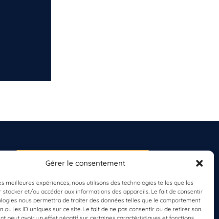
Gérer le consentement
S'INSCRIRE À LA
NEWSLETTER
les meilleures expériences, nous utilisons des technologies telles que les
PLANÈTE MER
 stocker et/ou accéder aux informations des appareils. Le fait de consentir
ologies nous permettra de traiter des données telles que le comportement
n ou les ID uniques sur ce site. Le fait de ne pas consentir ou de retirer son
 peut avoir un effet négatif sur certaines caractéristiques et fonctions.