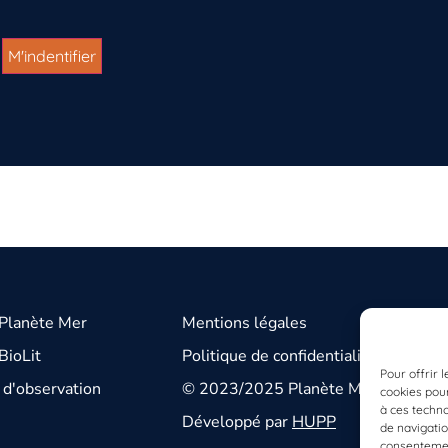
 Planète Mer
Mentions légales
BioLit
Politique de confidentialité
Pour offrir 
d'observation
© 2023/2025 Planète Mer
cookies pour
à ces techn
Développé par
HUPP
de navigatio
consentement