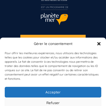
EST UN PROGRAMME DE  
S'INSCRIRE À LA NEWSLETTER
Gérer le consentement
PLANÈTE MER
Pour offrir les meilleures expériences, nous utilisons des technologies
telles que les cookies pour stocker et/ou accéder aux informations des
appareils. Le fait de consentir à ces technologies nous permettra de
traiter des données telles que le comportement de navigation ou les ID
uniques sur ce site. Le fait de ne pas consentir ou de retirer son
consentement peut avoir un effet négatif sur certaines caractéristiques
et fonctions.
À propos de Planète Mer
À propos de BioLit
Accepter
Vos données d'observation
Ressources
Résultats du programme
Refuser
Contacts