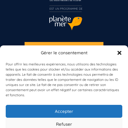
Inscrivez-vous dès maintenant
EST UN PROGRAMME DE  
S'INSCRIRE À LA NEWSLETTER
Gérer le consentement
PLANÈTE MER
Pour offrir les meilleures expériences, nous utilisons des technologies
telles que les cookies pour stocker et/ou accéder aux informations des
appareils. Le fait de consentir à ces technologies nous permettra de
traiter des données telles que le comportement de navigation ou les ID
uniques sur ce site. Le fait de ne pas consentir ou de retirer son
consentement peut avoir un effet négatif sur certaines caractéristiques
et fonctions.
À propos de Planète Mer
À propos de BioLit
Accepter
Vos données d'observation
Ressources
Résultats du programme
Refuser
Contacts