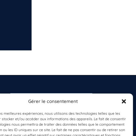
Gérer le consentement
S'INSCRIRE À LA
NEWSLETTER
les meilleures expériences, nous utilisons des technologies telles que les
PLANÈTE MER
 stocker et/ou accéder aux informations des appareils. Le fait de consentir
ologies nous permettra de traiter des données telles que le comportement
n ou les ID uniques sur ce site. Le fait de ne pas consentir ou de retirer son
 peut avoir un effet négatif sur certaines caractéristiques et fonctions.