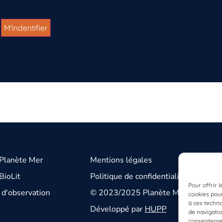
 Planète Mer
Mentions légales
BioLit
Politique de confidentialité
Pour offrir 
d'observation
© 2023/2025 Planète Mer
cookies pour
à ces techn
Développé par
HUPP
de navigatio
consentement