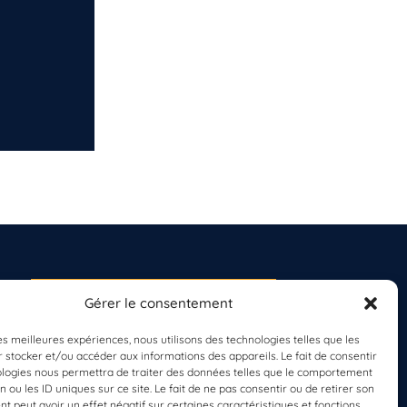
Gérer le consentement
S'INSCRIRE À LA
NEWSLETTER
les meilleures expériences, nous utilisons des technologies telles que les
PLANÈTE MER
 stocker et/ou accéder aux informations des appareils. Le fait de consentir
ologies nous permettra de traiter des données telles que le comportement
n ou les ID uniques sur ce site. Le fait de ne pas consentir ou de retirer son
 peut avoir un effet négatif sur certaines caractéristiques et fonctions.