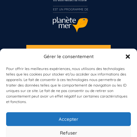
Inscrivez-vous dès maintenant
EST UN PROGRAMME DE  
S'INSCRIRE À LA NEWSLETTER
Gérer le consentement
PLANÈTE MER
Pour offrir les meilleures expériences, nous utilisons des technologies
telles que les cookies pour stocker et/ou accéder aux informations des
appareils. Le fait de consentir à ces technologies nous permettra de
traiter des données telles que le comportement de navigation ou les ID
uniques sur ce site. Le fait de ne pas consentir ou de retirer son
consentement peut avoir un effet négatif sur certaines caractéristiques
et fonctions.
À propos de Planète Mer
À propos de BioLit
Accepter
Vos données d'observation
Ressources
Résultats du programme
Refuser
Contacts