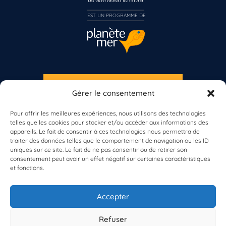
Inscrivez-vous dès maintenant
EST UN PROGRAMME DE  
S'INSCRIRE À LA NEWSLETTER
Gérer le consentement
PLANÈTE MER
Pour offrir les meilleures expériences, nous utilisons des technologies
telles que les cookies pour stocker et/ou accéder aux informations des
appareils. Le fait de consentir à ces technologies nous permettra de
traiter des données telles que le comportement de navigation ou les ID
uniques sur ce site. Le fait de ne pas consentir ou de retirer son
consentement peut avoir un effet négatif sur certaines caractéristiques
et fonctions.
À propos de Planète Mer
À propos de BioLit
Accepter
Vos données d'observation
Ressources
Résultats du programme
Refuser
Contacts