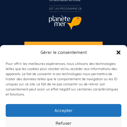
Inscrivez-vous dès maintenant
EST UN PROGRAMME DE  
S'INSCRIRE À LA NEWSLETTER
Gérer le consentement
PLANÈTE MER
Pour offrir les meilleures expériences, nous utilisons des technologies
telles que les cookies pour stocker et/ou accéder aux informations des
appareils. Le fait de consentir à ces technologies nous permettra de
traiter des données telles que le comportement de navigation ou les ID
uniques sur ce site. Le fait de ne pas consentir ou de retirer son
consentement peut avoir un effet négatif sur certaines caractéristiques
et fonctions.
À propos de Planète Mer
À propos de BioLit
Accepter
Vos données d'observation
Ressources
Résultats du programme
Refuser
Contacts