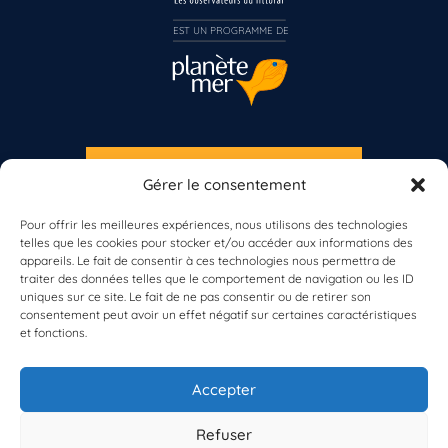
Inscrivez-vous dès maintenant
EST UN PROGRAMME DE  
S'INSCRIRE À LA NEWSLETTER
Gérer le consentement
PLANÈTE MER
Pour offrir les meilleures expériences, nous utilisons des technologies
telles que les cookies pour stocker et/ou accéder aux informations des
appareils. Le fait de consentir à ces technologies nous permettra de
traiter des données telles que le comportement de navigation ou les ID
uniques sur ce site. Le fait de ne pas consentir ou de retirer son
consentement peut avoir un effet négatif sur certaines caractéristiques
et fonctions.
À propos de Planète Mer
À propos de BioLit
Accepter
Vos données d'observation
Ressources
Résultats du programme
Refuser
Contacts