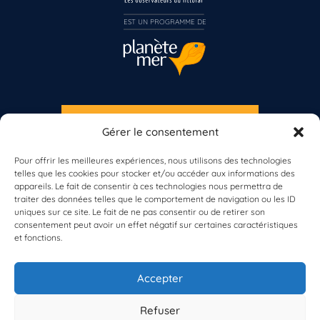
Inscrivez-vous dès maintenant
EST UN PROGRAMME DE  
S'INSCRIRE À LA NEWSLETTER
Gérer le consentement
PLANÈTE MER
Pour offrir les meilleures expériences, nous utilisons des technologies
telles que les cookies pour stocker et/ou accéder aux informations des
appareils. Le fait de consentir à ces technologies nous permettra de
traiter des données telles que le comportement de navigation ou les ID
uniques sur ce site. Le fait de ne pas consentir ou de retirer son
consentement peut avoir un effet négatif sur certaines caractéristiques
et fonctions.
À propos de Planète Mer
À propos de BioLit
Accepter
Vos données d'observation
Ressources
Résultats du programme
Refuser
Contacts