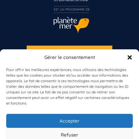
Inscrivez-vous dès maintenant
EST UN PROGRAMME DE  
S'INSCRIRE À LA NEWSLETTER
Gérer le consentement
PLANÈTE MER
Pour offrir les meilleures expériences, nous utilisons des technologies
telles que les cookies pour stocker et/ou accéder aux informations des
appareils. Le fait de consentir à ces technologies nous permettra de
traiter des données telles que le comportement de navigation ou les ID
uniques sur ce site. Le fait de ne pas consentir ou de retirer son
consentement peut avoir un effet négatif sur certaines caractéristiques
et fonctions.
À propos de Planète Mer
À propos de BioLit
Accepter
Vos données d'observation
Ressources
Résultats du programme
Refuser
Contacts