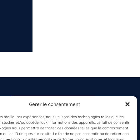
Gérer le consentement
S'INSCRIRE À LA
NEWSLETTER
les meilleures expériences, nous utilisons des technologies telles que les
PLANÈTE MER
 stocker et/ou accéder aux informations des appareils. Le fait de consentir
ologies nous permettra de traiter des données telles que le comportement
n ou les ID uniques sur ce site. Le fait de ne pas consentir ou de retirer son
 peut avoir un effet négatif sur certaines caractéristiques et fonctions.