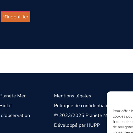
 Planète Mer
Mentions légales
BioLit
Politique de confidentialité
Pour offrir 
d'observation
© 2023/2025 Planète Mer
cookies pour
à ces techn
Développé par
HUPP
de navigatio
consentement