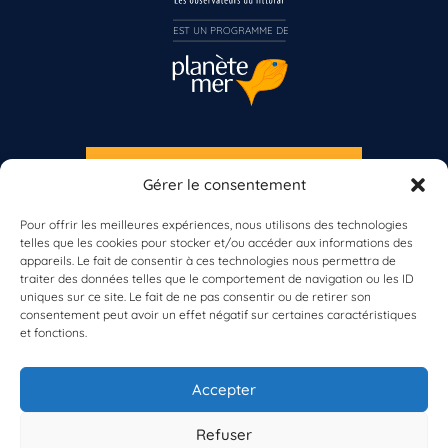
Inscrivez-vous dès maintenant
EST UN PROGRAMME DE  
S'INSCRIRE À LA NEWSLETTER
Gérer le consentement
PLANÈTE MER
Pour offrir les meilleures expériences, nous utilisons des technologies
telles que les cookies pour stocker et/ou accéder aux informations des
appareils. Le fait de consentir à ces technologies nous permettra de
traiter des données telles que le comportement de navigation ou les ID
uniques sur ce site. Le fait de ne pas consentir ou de retirer son
consentement peut avoir un effet négatif sur certaines caractéristiques
et fonctions.
À propos de Planète Mer
À propos de BioLit
Accepter
Vos données d'observation
Ressources
Résultats du programme
Refuser
Contacts