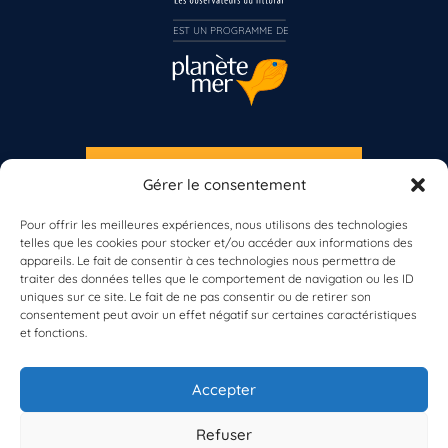
EST UN PROGRAMME DE  
Inscrivez-vous dès maintenant
S'INSCRIRE À LA NEWSLETTER
Gérer le consentement
PLANÈTE MER
Pour offrir les meilleures expériences, nous utilisons des technologies
telles que les cookies pour stocker et/ou accéder aux informations des
appareils. Le fait de consentir à ces technologies nous permettra de
traiter des données telles que le comportement de navigation ou les ID
uniques sur ce site. Le fait de ne pas consentir ou de retirer son
consentement peut avoir un effet négatif sur certaines caractéristiques
et fonctions.
À propos de Planète Mer
À propos de BioLit
Accepter
Vos données d'observation
Ressources
Résultats du programme
Refuser
Contacts